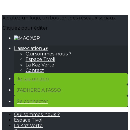
Ajoutez un logo, un bouton, des réseaux sociaux
Cliquez pour éditer
L'association
▴
▾
Qui sommes-nous ?
Espace Tivoli
La Kaz Verte
Contact
Je fais un don
J'ADHERE A l'ASSO
Se connecter
Qui sommes-nous ?
Espace Tivoli
La Kaz Verte