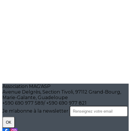
Association MAG'ASP
Avenue Delgrès, Section Tivoli, 97112 Grand-Bourg,
Marie-Galante, Guadeloupe
+590 690 977 589/ +590 690 977 821
Je m'abonne à la newsletter
OK