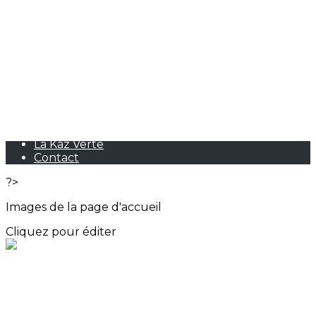
Exporter les lignes sélectionnées
Exporter toutes les colonnes
Exporter uniquement les colonnes affichées
Menu
<
>
Qui sommes-nous ?
Espace Tivoli
La Kaz Verte
Contact
?>
Images de la page d'accueil
Cliquez pour éditer