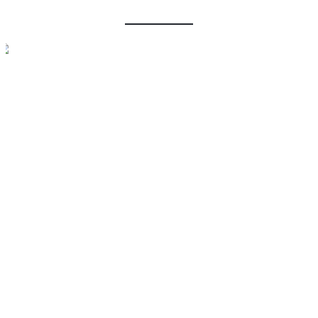
________